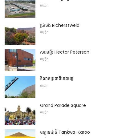
អាហ្វ្រិក
ជ្រលង Richerssweld
អាហ្វ្រិក
សារមន្ទីរ Hector Peterson
អាហ្វ្រិក
ទីលានប្រជាធិបតេយ្យ
អាហ្វ្រិក
Grand Parade Square
អាហ្វ្រិក
ឧទ្យានជាតិ Tankwa-Karoo