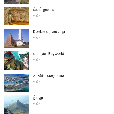
រ៉ែរបស់ក្រោនមីន
អាហ្វ្រិក
Donkin បម្រុងសារមន្ទីរ
អាហ្វ្រិក
មហោស្រព Bayworld
អាហ្វ្រិក
កំពង់ផែមាត់សមុទ្រចាស់
អាហ្វ្រិក
ភ្នំសញ្ញា
អាហ្វ្រិក