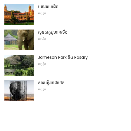
អគារសហជីព
អាហ្វ្រិក
សួនសត្វជូហានសឺប
អាហ្វ្រិក
Jameson Park និង Rosary
អាហ្វ្រិក
សារមន្ទីរអាផាថេត
អាហ្វ្រិក