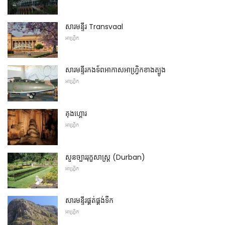
សារមន្ទីរ Transvaal
អាហ្វ្រិក
សារមន្ទីរកងទ័ពអាកាសអាហ្វ្រិកខាងត្បូង
អាហ្វ្រិក
គុងហ្គោរ
អាហ្វ្រិក
សួនច្បាររុក្ខសាស្ត្រ (Durban)
អាហ្វ្រិក
សារមន្ទីរផ្គត់ផ្គង់ទឹក
អាហ្វ្រិក