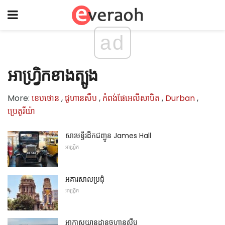
ad
អាហ្វ្រិកខាងត្បូង
More:
ខេបថោន
,
ជូហានសឺប
,
កំពង់ផែអេលីសាបិត
,
Durban
,
ប្រេតូរីយ៉ា
សារមន្ទីរដឹកជញ្ជូន James Hall
អាហ្វ្រិក
អគារសាលប្រជុំ
អាហ្វ្រិក
អាកាសយានដ្ឋានចូហានសឺប