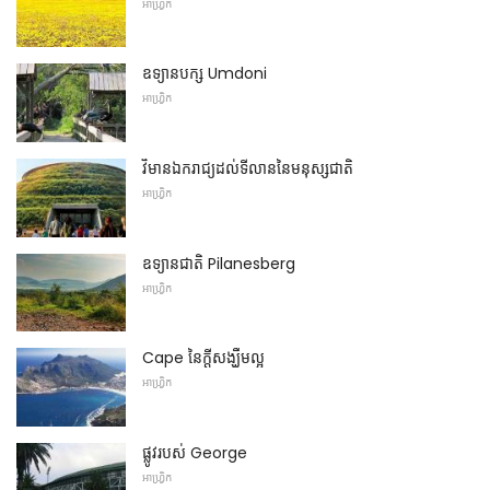
អាហ្វ្រិក
ឧទ្យានបក្ស Umdoni
អាហ្វ្រិក
វិមានឯករាជ្យដល់ទីលាននៃមនុស្សជាតិ
អាហ្វ្រិក
ឧទ្យានជាតិ Pilanesberg
អាហ្វ្រិក
Cape នៃក្តីសង្ឃឹមល្អ
អាហ្វ្រិក
ផ្លូវរបស់ George
អាហ្វ្រិក